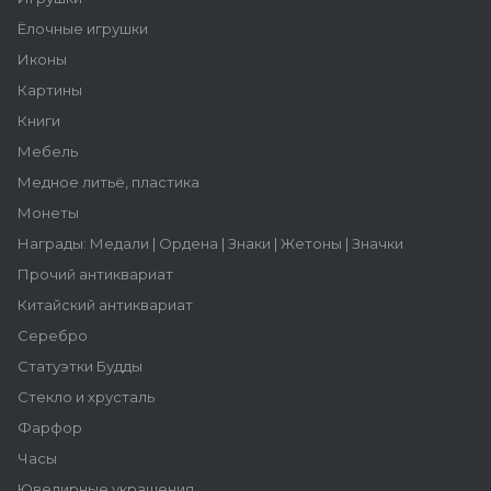
Ёлочные игрушки
Иконы
Картины
Книги
Мебель
Медное литьё, пластика
Монеты
Награды: Медали | Ордена | Знаки | Жетоны | Значки
Прочий антиквариат
Китайский антиквариат
Серебро
Статуэтки Будды
Стекло и хрусталь
Фарфор
Часы
Ювелирные украшения